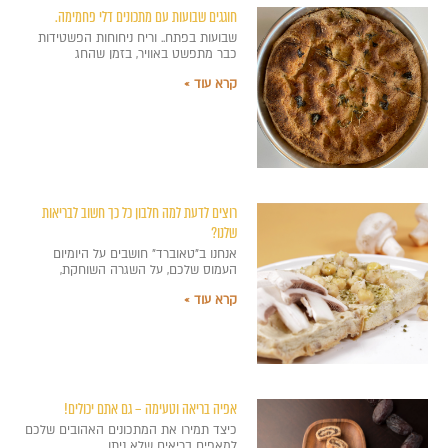
חוגגים שבועות עם מתכונים דלי פחמימה.
שבועות בפתח.. וריח ניחוחות הפשטידות
כבר מתפשט באוויר, בזמן שהחג
קרא עוד »
רוצים לדעת למה חלבון כל כך חשוב לבריאות
שלנו?
אנחנו ב"טאוברד" חושבים על היומיום
העמוס שלכם, על השגרה השוחקת,
קרא עוד »
אפיה בריאה וטעימה – גם אתם יכולים!
כיצד תמירו את המתכונים האהובים שלכם
למאפים בריאים שלא ניתן