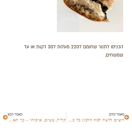
הכניסו לתנור שחומם ל220 מעלות ל30 דקות או עד
שמשחים.
מאמר קודם
מאמר הבא
רוצים לדעת למה חלבון כל כך חשוב לבריאות שלנו?
קליל, טעים, איכותי – כך תארחו בריא באפס מאמץ עם טאוברד