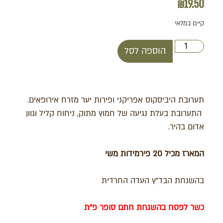
₪
19.50
קיים במלאי
הוספה לסל
תערובת היביסקוס אפריקני ופירות יער מזרח אירופאים.
התערובת בעלת נגיעה של חמוץ מתוק, ניחוח קליל וגוון
אדום בהיר.
המארז מכיל 20 פירמידות משי
בהשגחת הבד"ץ העדה החרדית
כשר לפסח בהשגחת חתם סופר פ"ת