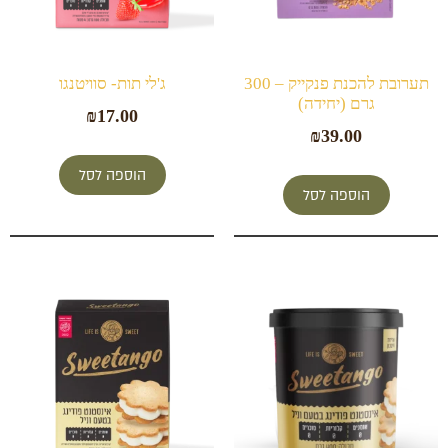
תערובת להכנת פנקייק – 300
ג'לי תות- סוויטנגו
גרם (יחידה)
₪
17.00
₪
39.00
הוספה לסל
הוספה לסל