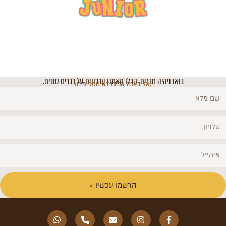
בואו ניהיה חברים, קבלו מאתנו עדכונים על דברים טובים.
(אל דאגה אנחנו לא מספימים)
הרשמו עכשיו >