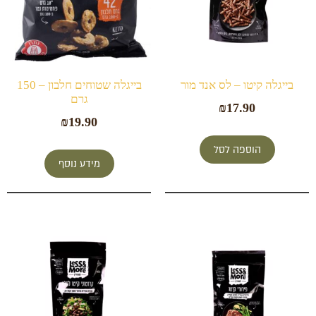
בייגלה קיטו – לס אנד מור
בייגלה שטוחים חלבון – 150
גרם
₪
17.90
₪
19.90
הוספה לסל
מידע נוסף