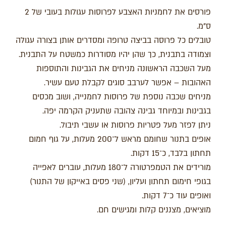
פורסים את לחמניות האצבע לפרוסות עגולות בעובי של 2
ס"מ.
טובלים כל פרוסה בביצה טרופה ומסדרים אותן בצורה עגולה
וצמודה בתבנית, כך שהן יהיו מסודרות כמשטח על התבנית.
מעל השכבה הראשונה מניחים את הגבינות והתוספות
האהובות – אפשר לערבב סוגים לקבלת טעם עשיר.
מניחים שכבה נוספת של פרוסות לחמנייה, ושוב מכסים
בגבינות ובמיוחד גבינה צהובה שתעניק הקרמה יפה.
ניתן לפזר מעל פטריות פרוסות או עשבי תיבול.
אופים בתנור שחומם מראש ל־200 מעלות, על גוף חמום
תחתון בלבד, כ־15 דקות.
מורידים את הטמפרטורה ל־180 מעלות, עוברים לאפייה
בגופי חימום תחתון ועליון, (שני פסים באייקון של התנור)
ואופים עוד כ־7 דקות.
מוציאים, מצננים קלות ומגישים חם.