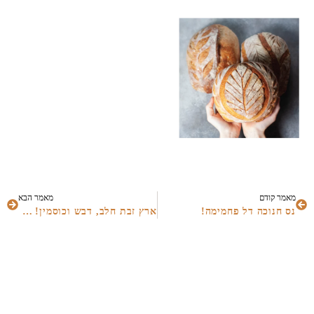
מאמר קודם
מאמר הבא
נס חנוכה דל פחמימה!
ארץ זבת חלב, דבש וכוסמין! שבועות מושחת ומאוזן? כנסו לכאן >>>