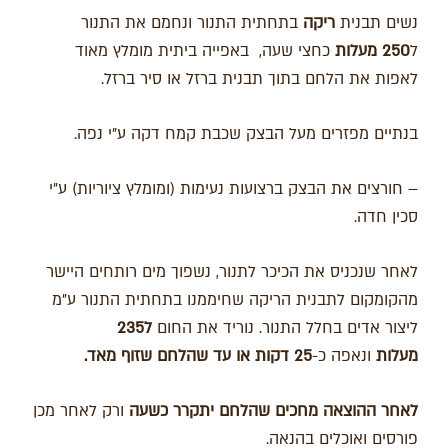
נשים תבנית
ריקה
בתחתית התנור ונחמם את התנור
ל
250
מעלות
כחצי שעה, באפייה ביתית מומלץ מאוד
לאפות את הלחם בתוך תבנית ברזל או סיר ברזל.
בנתיים מפזרים מעל הבצק שכבת קמח דקה ע"י נפה.
– חורצים את הבצק ברצועות נעימות (ומומלץ ציוריות) ע"י
סכין חדה.
לאחר שנכניס את הכיכר לתנור, נשפוך מים רותחים היישר
מהקומקום לתבנית הריקה שחיממנו בתחתית התנור ע"מ
ליצור אדים בחלל התנור. נוריד את החום
ל235
מעלות
ונאפה כ-
25 דקות או עד שהלחם שזוף מאד.
לאחר ההוצאה מחכים שהלחם יתקרר כשעה
ורק לאחר מכן
פורסים ואוכלים בהנאה.