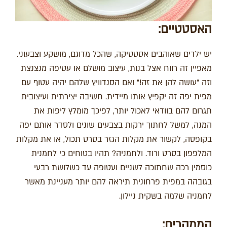
האסטטיים:
יש ילדים שאוהבים אסטטיקה, שהכל מדוגם, מושקע וצבעוני.
מאפיין זה רווח אצל בנות, עיצוב מושלם או עטיפה מנצנצת
וזה "עושה להן את זה!" ואם הסנדוויץ שלהם יהיה עטוף עם
מפית יפה זה יקפיץ אותו מיידית. חשיבה יצירתית ועיצובית
תגרום להם בוודאי לאכול יותר, לפיכך מומלץ ליפות את
המנה, למשל לחתוך ירקות בצבעים שונים ולסדר אותם יפה
בקופסה, לקשור את מקלות הגזר בסרט תכול, או את מקלות
המלפפון בסרט ורוד. ולחמניה? תהיו בטוחים כי לחמנית
כוסמין רכה שחתוכה לשניים ועטופה עד כשלושת רבעי
בגובהה במפית פרחונית תיראה להם יותר מעניינת מאשר
לחמניה שלמה בשקית ניילון.
הממהרים: