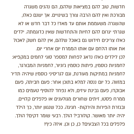
חדשות, טוב להם במציאות שלהם, הם נהנים משגרה
מבורכת ואין להם הרבה צורך בשינויים. אך ישנם כאלו,
שהשגרה משעממת אותם עד מאד! כל דבר חדש או לא
שגרתי יגרום להם לחיות והתחדשות שאין כדוגמתה. ילדים
כאלו צריכים חידוש גם באוכל שלהם, אין להם חשק לאכול
את אותו הלחם עם אותו הממרח יום אחרי יום.
לכן לילדים כאלו נדאג לפחות למספר סוגי לחמים במקפיא:
לחמניות כוסמין, פיתות כוסמין ג'וניור, לחמניות המבורגר,
לחמניות במתיקות מעודנת, וגם לגריסיני כוסמין שיהיה תדיר
במזווה. כל יום ננסה למלא בתוכן אחר: פעם חביתה, פעם
אבוקדו, פעם גבינת עיזים, ולא נפחד להוסיף טעמים כמו
ממרח פסטו, זיתים שחורים מגולענים או פלפלים קלויים.
ובגזרת הפירות והירקות- חגיגה. ככל שנגוון יותר, כך הילד
יהיה יותר מאושר. קולורבי? הולך. רבעי שומר דקים? הולך.
פלפלים בכל הצבעים? כן, כן וכן. איזה כיף!