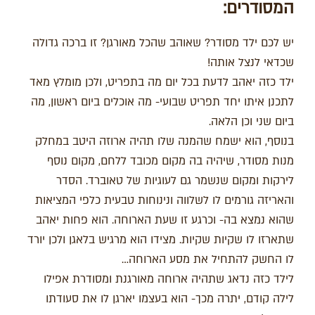
המסודרים:
יש לכם ילד מסודר? שאוהב שהכל מאורגן? זו ברכה גדולה
שכדאי לנצל אותה!
ילד כזה יאהב לדעת בכל יום מה בתפריט, ולכן מומלץ מאד
לתכנן איתו יחד תפריט שבועי- מה אוכלים ביום ראשון, מה
ביום שני וכן הלאה.
בנוסף, הוא ישמח שהמנה שלו תהיה ארוזה היטב במחלק
מנות מסודר, שיהיה בה מקום מכובד ללחם, מקום נוסף
לירקות ומקום שנשמר גם לעוגיות של טאוברד. הסדר
והאריזה גורמים לו לשלווה ונינוחות טבעית כלפי המציאות
שהוא נמצא בה- וכרגע זו שעת הארוחה. הוא פחות יאהב
שתארזו לו שקיות שקיות. מצידו הוא מרגיש בלאגן ולכן יורד
לו החשק להתחיל את מסע הארוחה…
לילד כזה נדאג שתהיה ארוחה מאורגנת ומסודרת אפילו
לילה קודם, יתרה מכך- הוא בעצמו יארגן לו את סעודתו