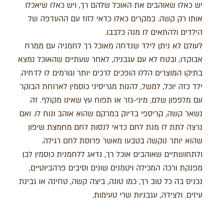
יש כאלו שאוהבים את האוכל שלהם רך, ויש כאלו שיאכלו
אותו רק קשה. במקרים כאלו כדאי לזוז עם ההעדפה של
הילדים ולהתאים לו מנה כלבבו.
לעולם לא ניתן לילד שנדחה מאוכל רך לחמניה עם ממרח
אבוקדו, ובטח לא עם עגבניה, לאחר שעתיים שהאוכל נמצא
בתיקו המוצרים הללו הופכים לרכים יותר וגורמים לו לדחיה.
ילד כזה יוכל, למשל, להנות מגריסיני כוסמין לארוחת הבוקר
עם מלפפון שלם, מיני-גזר או תפוח עץ שאינו מקולף. זה
נשאר קשה, קריספי בדיוק במרקם שהוא אוהב ונוח לו. ואם
נרצה לתת לו מנת לחם כדאי לנסות לחם מחמצת שיפון
שהוא יותר נוקשה בטבעו מאשר פרוסת לחם רגילה.
ולתחושתיים שאוהבים אוכל רך, נדאג ללחמנית כוסמין לבן
מפנקת ורכה המכילה ויטמנים שונים וסיבים פרהביוטיים,
נכניס בה כל טוב רך, כמו טונה, ביצה קשה, טחינה או גבינת
עיזים. ולצידה, עגבניות שרי טעימות.