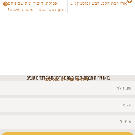
ארץ זבת חלב, דבש וכוסמין! שבועות מושחת ומאוזן? כנסו לכאן >>>
אכילה, דיבור ומה שביניהם
חוסן נפשי מתוך המטבח שלכם!
בואו ניהיה חברים, קבלו מאתנו עדכונים על דברים טובים.
(אל דאגה אנחנו לא מספימים)