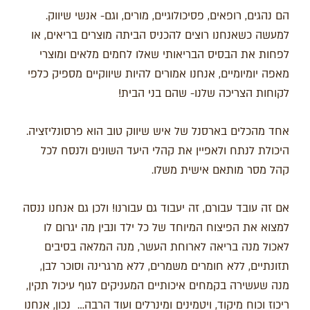
הם נהגים, רופאים, פסיכולוגיים, מורים, וגם- אנשי שיווק.
למעשה כשאנחנו רוצים להכניס הביתה מוצרים בריאים, או
לפחות את הבסיס הבריאותי שאלו לחמים מלאים ומוצרי
מאפה יומיומיים, אנחנו אמורים להיות שיווקיים מספיק כלפי
לקוחות הצריכה שלנו- שהם בני הבית!
אחד מהכלים בארסנל של איש שיווק טוב הוא פרסונליזציה.
היכולת לנתח ולאפיין את קהלי היעד השונים ולנסח לכל
קהל מסר מותאם אישית משלו.
אם זה עובד עבורם, זה יעבוד גם עבורנו! ולכן גם אנחנו ננסה
למצוא את הפיצוח המיוחד של כל ילד ונבין מה יגרום לו
לאכול מנה בריאה לארוחת העשר, מנה המלאה בסיבים
תזונתיים, ללא חומרים משמרים, ללא מרגרינה וסוכר לבן,
מנה שעשירה בקמחים איכותיים המעניקים לגוף עיכול תקין,
ריכוז וכוח מיקוד, ויטמינים ומינרלים ועוד הרבה… נכון, אנחנו