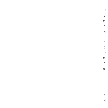
נ
י
ם
ש
ל
א
ו
כ
ל
י
ש
ה
ש
פ
ע
ה
—
ל
א
ר