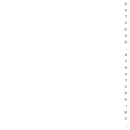
ק
ע
ל
ה
ט
ע
ם
,
א
ל
א
ע
ל
ה
ת
ח
ו
ש
ה
,