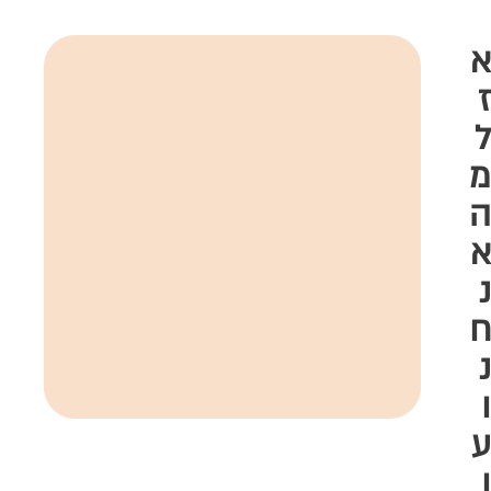
א
ז
ל
מ
ה
א
נ
ח
נ
ו
ע
ו