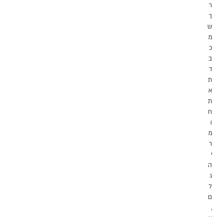
ר
ך
ש
מ
כ
ב
ד
ת
א
ת
ח
ו
מ
ר
י
ה
ג
ל
ם
,