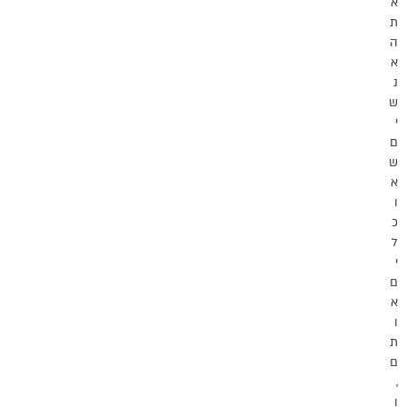
א
ת
ה
א
נ
ש
י
ם
ש
א
ו
כ
ל
י
ם
א
ו
ת
ם
,
ו