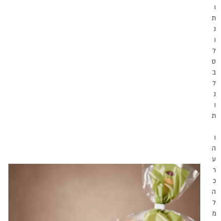
ו
ת
נ
ו
ל
ס
ב
ל
נ
ו
ת
ו
ה
ע
ר
כ
ה
ל
מ