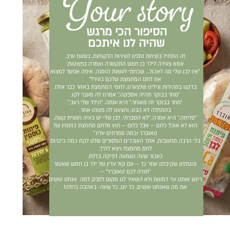
הסיפור הכי מרגש
שהיה לנו איתכם
זה התחיל בשיחת טלפון לשירות הלקוחות, בשעת ערב.
אמא צעירה לילד בן חמש התקשרה ואמרה בפשטות:
“אין לבן שלי מה לאכול… שכחתי לעשות הזמנה. איפה אפשר למצוא
את לחם המחמצת שלכם בעיר?”
בדקנו במהירות וגילינו שלצערנו, לחמי המחמצת באזור כבר אזלו.
“מחר בבוקר תהיה אספקה,” אמרנו לה מעבר לקו.
“מחר בבוקר זה מאוחר,” היא ענתה. “הילד שלי רעב.”
בהתחלה לא הבנו, והצענו לה משהו אחר.
“סליחה,” היא אמרה, “לא הסברתי. לבן שלי יש בעיה חושית קשה.
הוא לא אוכל כלום — אבל כלום — חוץ מלחם מחמצת כוסמין של
טאוברד וכמה ממרחים עליו.”
בלי הרבה מחשבות, אחד העובדים המסורים שלנו לקח כמה כיכרות
לחם מחמצת ויצא לדרך.
כעבור שעה נשמעה דפיקה בדלת.
והטלפון שקיבלנו אחר כך — עם קול עדין של ילד בן חמש שאומר
"תודה לכם טאוברד" —
ריגש אותנו עד דמעות ולא השאיר לנו מקום לספק למה אנחנו עושים
את מה שאנחנו עושים, כל יום, כל שעה- באהבה גדולה!