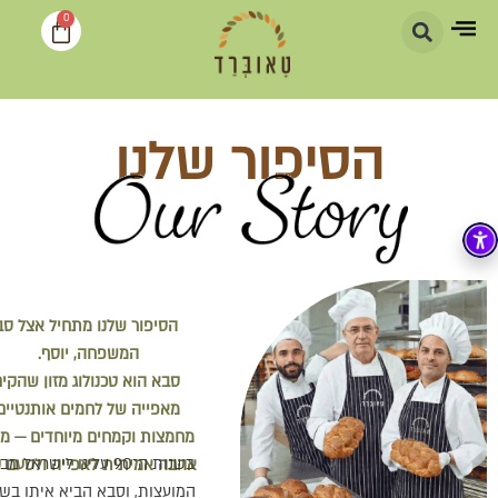
0
הסיפור שלנו
הסיפור שלנו מתחיל אצל סב
המשפחה, יוסף.
סבא הוא טכנולוג מזון שהקי
מאפייה של לחמים אותנטיים
מחמצות וקמחים מיוחדים — מת
בשנות ה־90 עלינו לישראל מ
אהבה אמיתית לאפייה ולטעם ט
המועצות, וסבא הביא איתו בש